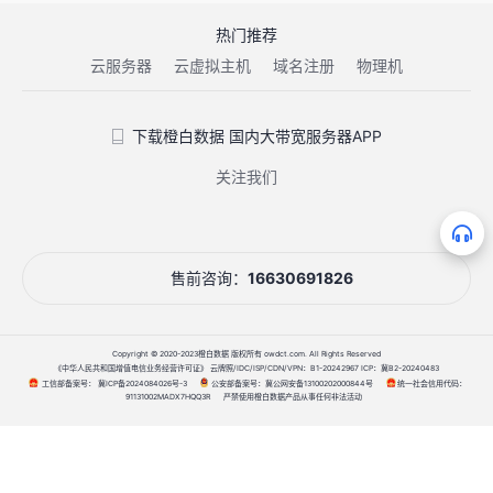
热门推荐
云服务器
云虚拟主机
域名注册
物理机
下载橙白数据 国内大带宽服务器APP
关注我们
售前咨询：
16630691826
Copyright © 2020-2023橙白数据 版权所有 owdct.com. All Rights Reserved
《中华人民共和国增值电信业务经营许可证》 云牌照/IDC/ISP/CDN/VPN：B1-20242967 ICP：冀B2-20240483
工信部备案号：
公安部备案号：
统一社会信用代码：
冀ICP备2024084026号-3
冀公网安备13100202000844号
严禁使用橙白数据产品从事任何非法活动
91131002MADX7HQQ3R